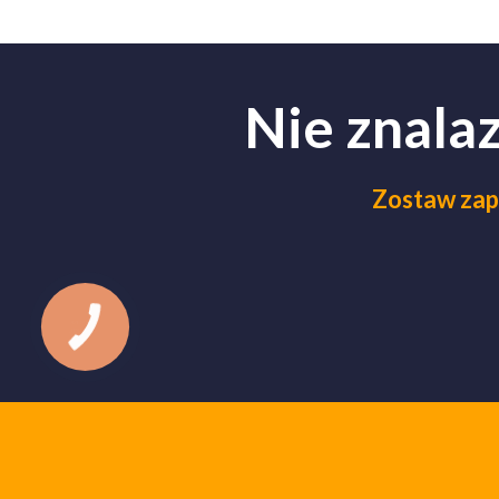
Nie znala
Zostaw zap