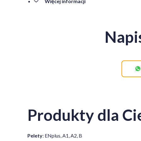
Więcej informacji
Idealny do stosowania w kotłach, kominkach, gen
prywatnych, firm i gospodarstw rolnych. Pelety 
Napi
Produkt pakowany jest w worki 15 kg lub big bag,
terenie Ukrainy i Europy.
Zamawiając pellet drzewny A1 z drewna sosnowe
• Wysokiej jakości alternatywny rodzaj paliwa.
• Energooszczędne rozwiązanie w zakresie ogrze
• Ekologiczny produkt zapewniający czyste spala
Postaw na niezawodność, ekologię i oszczędnoś
Produkty dla Ci
Pelety
: ENplus, A1, A2, B