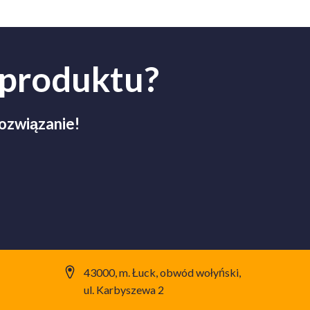
 produktu?
rozwiązanie!
43000, m. Łuck, obwód wołyński,
ul. Karbyszewa 2