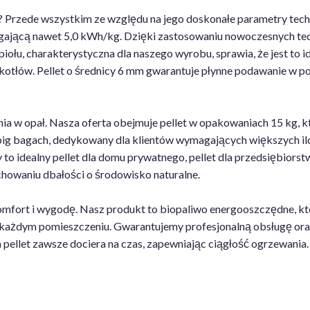
 Przede wszystkim ze względu na jego doskonałe parametry techn
ającą nawet 5,0 kWh/kg. Dzięki zastosowaniu nowoczesnych techn
łu, charakterystyczna dla naszego wyrobu, sprawia, że jest to id
tłów. Pellet o średnicy 6 mm gwarantuje płynne podawanie w poda
ia w opał. Nasza oferta obejmuje pellet w opakowaniach 15 kg, 
big bagach, dedykowany dla klientów wymagających większych iloś
to idealny pellet dla domu prywatnego, pellet dla przedsiębiorstw
howaniu dbałości o środowisko naturalne.
mfort i wygodę. Nasz produkt to biopaliwo energooszczędne, któr
 każdym pomieszczeniu. Gwarantujemy profesjonalną obsługę oraz 
 pellet zawsze dociera na czas, zapewniając ciągłość ogrzewania