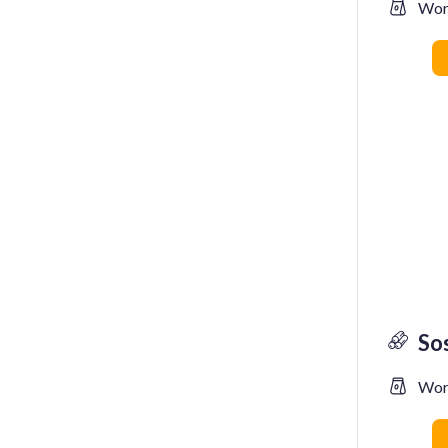
Wor
So
Wor