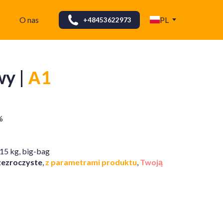
O nas
PL
+48453622973
wy |
А1
%
15 kg, big-bag
zezroczyste
,
z parametrami produktu
,
Twoją