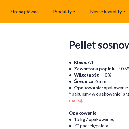
Strona główna
Produkty
Nasze kontakty
Pellet sosno
●
Klasa
: A1
●
Zawartość
popiołu
: ~ 0,6
●
Wilgotność
: ~ 8%
●
Średnica
: 6 mm
●
Opakowanie
: opakowanie 
* pakujemy w opakowanie:
pr
marką
Opakowanie
:
● 15 kg / opakowanie;
● 70 paczek/paleta;