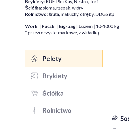
Brykiety
: RUF, Pini Kay, Nestro, Torf
Ściółka
: słoma, rzepak, wióry
Rolnictwo
: śruta, makuchy, otręby, DDGS itp
Worki
|
Paczki
|
Big-bag
|
Luzem
| 10-1000 kg
* przezroczyste, markowe, z wkładką
Pelety
Brykiety
Ściółka
Rolnictwo
So