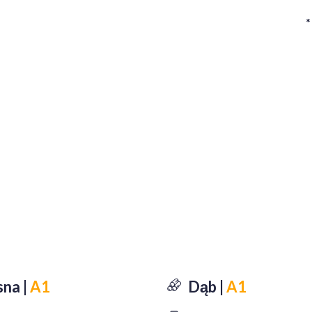
*
sna |
A1
Dąb |
A1