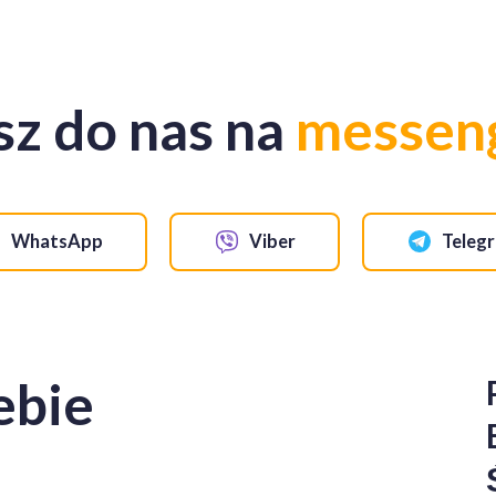
eratorach ciepła i innych systemach grzewczych, pellet sosnowy
drzewne oszczędzają zasoby energii i redukują emisję CO₂, pomag
sz do nas na
messen
 co ułatwia transport i przechowywanie. Nasz pellet dostępny jest
go otrzymujesz:
WhatsApp
Viber
Teleg
wania.
nie.
ć razem z pelletem sosnowym A1!
ebie