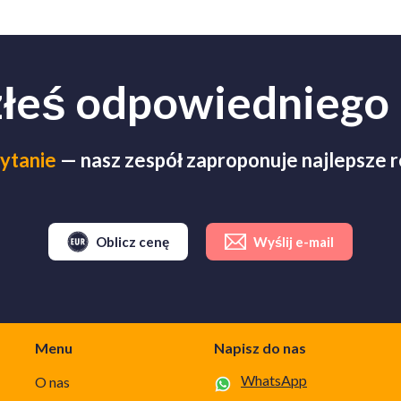
złeś odpowiedniego
ytanie
— nasz zespół zaproponuje najlepsze 
Oblicz cenę
Wyślij e-mail
Menu
Napisz do nas
WhatsApp
O nas