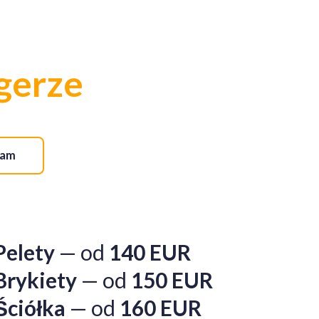
 jest doskonałym rozwiązaniem dla domów
ając chronić środowisko.
gerze
 w sprzedaży hurtowej i detalicznej z dostawą na
ram
Pelety
— od
140 EUR
Brykiety
— od
150 EUR
Ściółka
— od
160 EUR