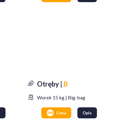
Otręby |
B
Worek 15 kg | Big-bag
s
Cena
Opis