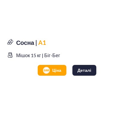
Сосна |
A1
Мішок 15 кг | Біг-Бег
Ціна
Деталі