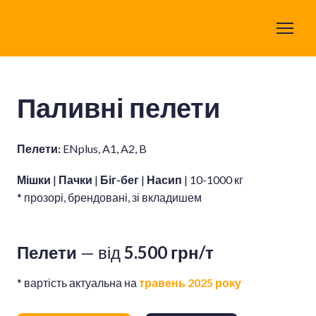
Паливні пелети
Пелети:
ENplus, A1, A2, B
Мішки
|
Пачки
|
Біг-бег
|
Насип
| 10-1000 кг
* прозорі, брендовані, зі вкладишем
Пелети
— від
5.500 грн/т
* вартість актуальна на
травень 2025 року