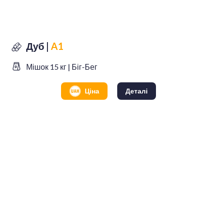
Дуб |
A1
Мішок 15 кг | Біг-Бег
Ціна
Деталі