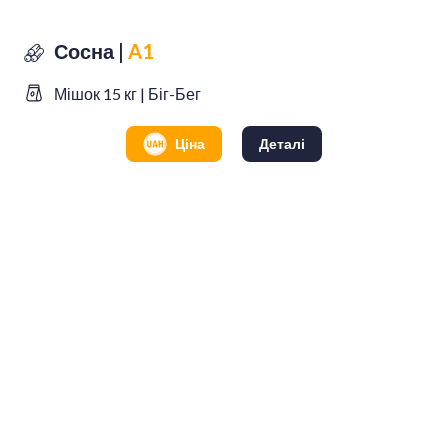
Сосна |
A1
Мішок 15 кг | Біг-Бег
Ціна
Деталі