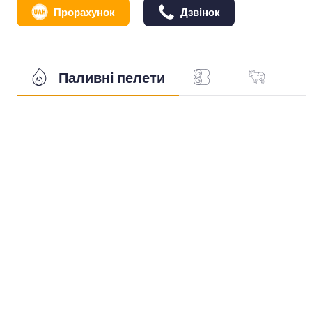
Прорахунок
Дзвінок
Паливні пелети