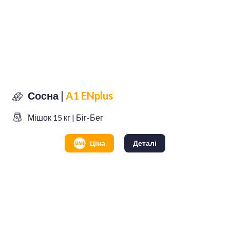
Сосна |
A1 ENplus
Мішок 15 кг | Біг-Бег
Ціна
Деталі